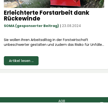
Erleichterte Forstarbeit dank
Rückewinde
SOMA (gesponserter Beitrag)
|
23.08.2024
Sie wollen Ihren Arbeitsalltag in der Forstwirtschaft
unbeschwerter gestalten und zudem das Risiko für Unfälle
verringern? Neben Forstanhänger und Schneidspalter zählt
die Rückewinde vielfach zum Grundinventar für eine
effiziente Arbeit im Forst.
Artikel lesen ...
AGB
Blog