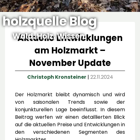
holzquelle Blog
Wald. Holz. Wissen.
Aktuelle Entwicklungen
am Holzmarkt –
November Update
Christoph Kronsteiner
|
22.11.2024
Der Holzmarkt bleibt dynamisch und wird
von saisonalen Trends sowie der
konjunkturellen Lage beeinflusst. In diesem
Beitrag werfen wir einen detaillierten Blick
auf die aktuellen Preise und Entwicklungen in
den verschiedenen Segmenten des
Holzmarktes.