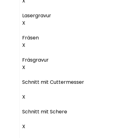
X

Lasergravur

X

Fräsen

X

Fräsgravur

X

Schnitt mit Cuttermesser

X

Schnitt mit Schere

X
