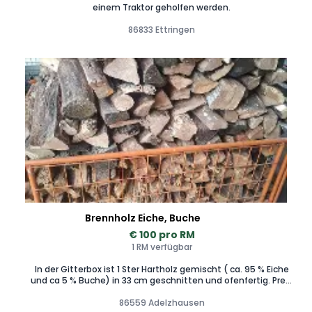
einem Traktor geholfen werden.
86833 Ettringen
Brennholz Eiche, Buche
€ 100 pro RM
1 RM verfügbar
In der Gitterbox ist 1 Ster Hartholz gemischt ( ca. 95 % Eiche
und ca 5 % Buche) in 33 cm geschnitten und ofenfertig. Preis
bezieht sich auf den Inhalt der Gitterbox (1 Ster)
ofenfertiges Hartholz. Bei zeitnaher Abholung gilt der
86559 Adelzhausen