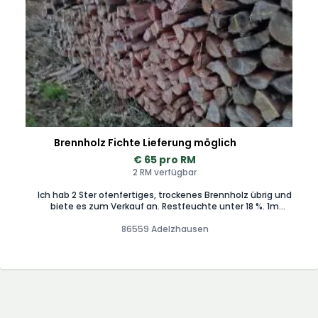
Brennholz Fichte Lieferung möglich
€ 65 pro RM
2 RM verfügbar
Ich hab 2 Ster ofenfertiges, trockenes Brennholz übrig und
biete es zum Verkauf an. Restfeuchte unter 18 %. 1m
65€/Ster Bei Bedarf, kann das Brennholz geschnitten
werden: 50cm 70€/Ster 33cm 75€/Ster 25cm 80€/Ster Falls
86559 Adelzhausen
Lieferung gewünscht, die Lieferadresse mitteilen, dann wird
die Gebühr für die Lieferung vorgeschlagen.