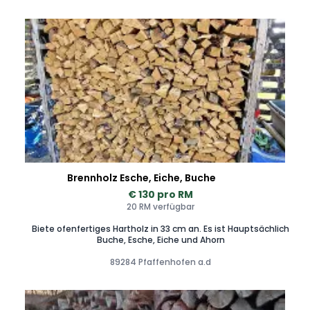
ausgeschriebene Preis. Bei Bedarf kann die Menge auf 1,5
Ster erhöht werden. Lieferung bis zu 40 km möglich.
Liefergebühr wird nach Entfernung zum Lagerplatz in 86559
Adelzhausen berechnet.
Brennholz Esche, Eiche, Buche
€ 130 pro RM
20 RM verfügbar
Biete ofenfertiges Hartholz in 33 cm an. Es ist Hauptsächlich
Buche, Esche, Eiche und Ahorn
89284 Pfaffenhofen a.d