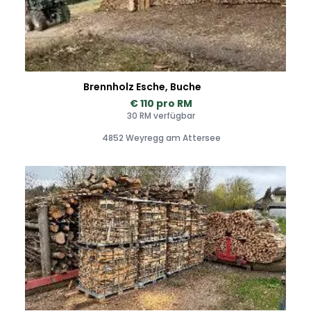
Brennholz Esche, Buche
€ 110 pro RM
30 RM verfügbar
4852 Weyregg am Attersee