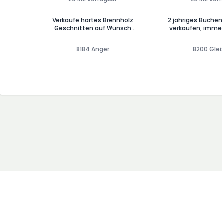
Verkaufe hartes Brennholz
2 jähriges Buche
Geschnitten auf Wunsch
verkaufen, immer
(25/33cm) Zustellung in
Umgebung möglich
8184 Anger
8200 Glei