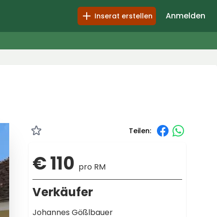
Anmelden
Inserat erstellen
Teilen:
€ 110
pro RM
Verkäufer
Johannes Gößlbauer