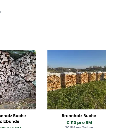
r
nnholz Buche
Brennholz Buche
olzbündel
€ 110 pro RM
30 RM verfügbar