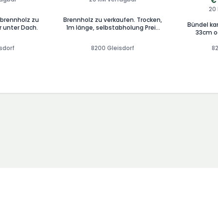
€
20
nbrennholz zu
Brennholz zu verkaufen. Trocken,
Bündel ka
 unter Dach.
1m länge, selbstabholung Preis
33cm o
Vb. Lg.
Motorsäge
sdorf
8200 Gleisdorf
8