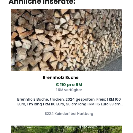
Ähnliche Inserate:
Brennholz Buche
€ 110 pro RM
1 RM verfügbar
Brennholz Buche, trocken. 2024 gespalten. Preis: 1 RM 100
Euro, 1 m lang 1 RM 110 Euro, 50 cm lang 1 RM 115 Euro 33 cm
lang Achtung, der Preis bezieht sich auf einen Raummeter
und nicht auf einen Schüttraummeter! Abholung in
8224 Kaindorf bei Hartberg
Winzendorf, 8224 Kaindorf, Zustellung in der Umgebung
nach Absprache und Kostenübernahme möglich. Beste
Qualität aus eigenem Wald in Winzendorf, wurde sofort
nach dem Fällen gespalten.