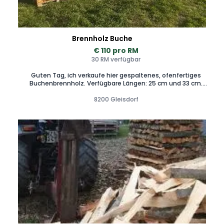
Brennholz Buche
€ 110 pro RM
30 RM verfügbar
Guten Tag, ich verkaufe hier gespaltenes, ofenfertiges
Buchenbrennholz. Verfügbare Längen: 25 cm und 33 cm.
Lieferoptionen: • Lose per Kipper • Lose per Transporter (bei
kleineren Mengen) • Geschlichtet auf Palette zu je 1,5rm Des
8200 Gleisdorf
Weiteren kann ich beim Einschlichten behilflich sein oder
dies komplett übernehmen. Preise & Lieferung: Die
Lieferkosten sowie die Preise für Zusatzservices (wie das
Einschlichten) werden auf Anfrage individuell vereinbart. Ich
freue mich auf ihre Anfrage.