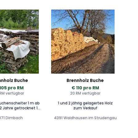
nnholz Buche
Brennholz Buche
105 pro RM
€ 110 pro RM
 RM verfügbar
20 RM verfügbar
uchenscheiter 1 m ab
1 und 2 jährig gelagertes Holz
2 Jahre getrocknet 16
zum Verkauf
M verfügbar
371 Dimbach
4391 Waldhausen im Strudengau