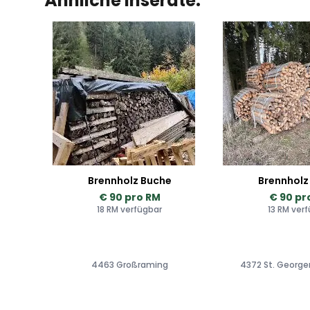
Ähnliche Inserate:
Brennholz Buche
Brennholz
€ 90 pro RM
€ 90 pr
18 RM verfügbar
13 RM ver
4463 Großraming
4372 St. Georg