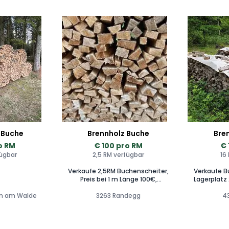
 Buche
Brennholz Buche
Bre
o RM
€ 100 pro RM
€ 
fügbar
2,5 RM verfügbar
16
Verkaufe 2,5RM Buchenscheiter,
Verkaufe B
Preis bei 1 m Länge 100€,
Lagerplatz 
geschnitten 115€.
R
en am Walde
3263 Randegg
4