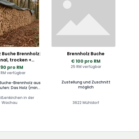
 Buche Brennholz:
Brennholz Buche
nal, trocken +
€ 100 pro RM
erung möglich
25 RM verfügbar
 90 pro RM
 RM verfügbar
Zustellung und Zuschnitt
Buche-Brennholz aus
möglich
ufen: Das Holz (mind.
elagert) wird regional
ms-Land) produziert.
ißenkirchen in der
ht nur die Holzqualität
Wachau
3622 Mühldorf
 sondern auch Top-
. Wir beantworten
rasch, Sie bekommen
n Angebot mit einem
samtpreis inklusive
ten zu Ihrer Adresse.
REIS: Wir liefern das