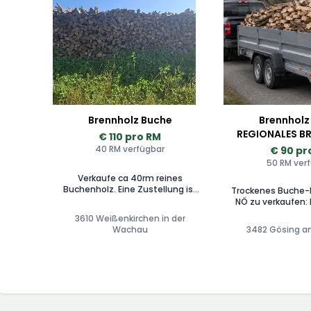
Brennholz Buche
Brennholz
REGIONALES B
€ 110 pro RM
LIEFERUNG 
40 RM verfügbar
€ 90 pr
50 RM ver
Verkaufe ca 40rm reines
Buchenholz. Eine Zustellung ist
Trockenes Buche-
je nach Wunsch auch möglich.
NÖ zu verkaufen:
Zusätzlich kann das Holz je nach
Brennholz (ca. 2 J
3610 Weißenkirchen in der
Anfrage auf gewünschte Längen
wird regional, i
Wachau
3482 Gösing 
zugeschnitten werden.
produziert. Uns is
Holzqualität wic
auch Top-Ser
beantworten Anfra
bekommen vorab 
Angebot mit ei
Gesamtpreis 