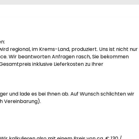
:

rd regional, im Krems-Land, produziert. Uns ist nicht nur 
vice. Wir beantworten Anfragen rasch, Sie bekommen 
samtpreis inklusive Lieferkosten zu Ihrer 
er und lade es bei Ihnen ab. Auf Wunsch schlichten wir 
h Vereinbarung). 

r kalkulieren also mit einem Preis von ca. € 130 / 