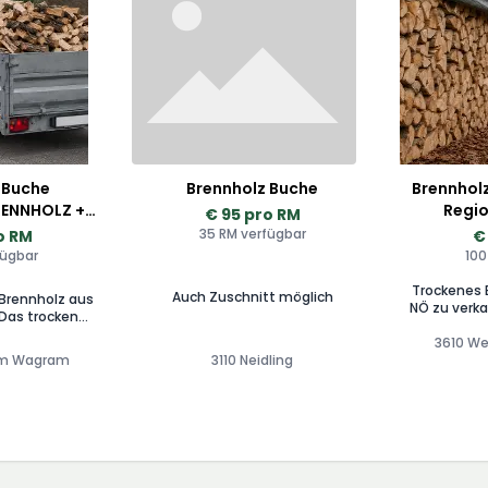
 Buche
Brennholz Buche
Brennholz
RENNHOLZ +
Regio
€ 95 pro RM
MÖGLICH!
Lief
35 RM verfügbar
o RM
€
fügbar
100
Trockenes 
Auch Zuschnitt möglich
Brennholz aus
NÖ zu verka
 Das trockene
1,5 Jahre g
ahre gelagert)
(Bez. Kre
3610 We
m Krems-Land,
am Wagram
3110 Neidling
Uns ist nic
t nicht nur die
wichtig,
htig, sondern
Service
vice. Wir
Anfragen 
gen rasch, Sie
vorab ei
ein exaktes
genauen Ge
nem genauen
Lieferkos
inklusive
ANGEBOT & P