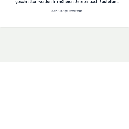
geschnitten werden. Im näheren Umkreis auch Zustellung
möglich.
8353 Kapfenstein
AGB
Blog
Impressum
Presse