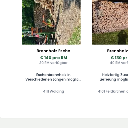
Brennholz Esche
Brennholz
€ 140 pro RM
€ 130 p
30 RM verfügbar
40 RM ver
Eschenbrennholz in
Heizfertig Zus
Verschiedenen Längen möglich.
Lieferung möglich Preise
In umliegenden Gemeinden
größere Menge, L
gerne Zugestellt.
Zuschnitt nach Absp
4111 Walding
4101 Feldkirchen
aus eigen