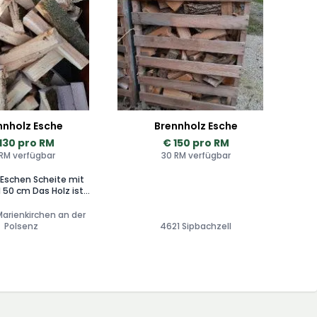
nnholz Esche
Brennholz Esche
130 pro RM
€ 150 pro RM
 RM verfügbar
30 RM verfügbar
 Eschen Scheite mit
 Das Holz ist
ßig gespalten und
 beste Qualität. Die
Marienkirchen an der
d un 1,6 SRM BigBags.
Polsenz
4621 Sipbachzell
lung kein Problem