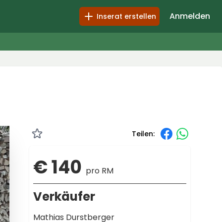
Anmelden
Inserat erstellen
Teilen:
€ 140
pro RM
Verkäufer
Mathias Durstberger