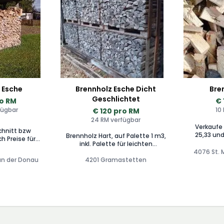
 Esche
Brennholz Esche Dicht
Bre
Geschlichtet
ro RM
€ 
fügbar
10
€ 120 pro RM
24 RM verfügbar
Verkaufe
chnitt bzw
25,33 und 50 cm
Brennholz Hart, auf Palette 1 m3,
 für
gleichmä
inkl. Palette für leichten
ieferung und
gesiebt für
Transport, 24 Paletten noch
4076 St. 
rache Holz
Scheite sin
 an der Donau
4201 Gramastetten
Verfügbar
em Wald
Zustel