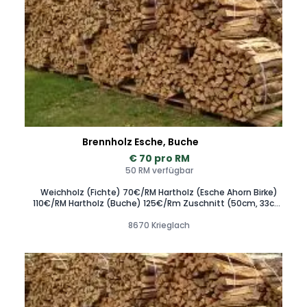
Brennholz Esche, Buche
€ 70 pro RM
50 RM verfügbar
Weichholz (Fichte) 70€/RM Hartholz (Esche Ahorn Birke)
110€/RM Hartholz (Buche) 125€/Rm Zuschnitt (50cm, 33cm,
25cm) möglich. Zustellung im Raum Krieglach Mitterdorf
St.Barbara Hönigsberg Wartberg Allerheiligen Mürzsteg
8670 Krieglach
Kapfenberg Kindberg Stanz Mürzzuschlag St.Marein Spital
am Semmering Graz Seiersberg Gleisdorf Lasnitzhöhe
Liebenau Andritz Stattegg Hartberg Rohrbach Pöllau
Waldbach Mönichwald Fischbach Birkfeld Anger Weiz
Trattenbach Gloggnitz Wr. Neustadt Neukirchen Traiskirchen
Guntramsdorf Baden Wien möglich. 0 6 6 4 1 5 9 4 6 0 0
Scheitholz Hartholz Weichholz Feuerholz Kaminholz