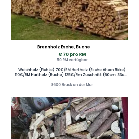
Brennholz Esche, Buche
€ 70 pro RM
50 RM verfügbar
Weichholz (Fichte) 70€/RM Hartholz (Esche Ahorn Birke)
110€/RM Hartholz (Buche) 125€/Rm Zuschnitt (50cm, 33cm,
25cm) möglich. Zustellung im Raum Krieglach Mitterdorf
St.Barbara Hönigsberg Wartberg Allerheiligen Mürzsteg
8600 Bruck an der Mur
Kapfenberg Kindberg Stanz Mürzzuschlag St.Marein Spital
am Semmering Graz Seiersberg Gleisdorf Lasnitzhöhe
Liebenau Andritz Stattegg Hartberg Rohrbach Pöllau
Waldbach Mönichwald Fischbach Birkfeld Anger Weiz
Trattenbach Gloggnitz Wr. Neustadt Neukirchen Traiskirchen
Guntramsdorf Baden Wien möglich. 0 6 6 4 1 5 9 4 6 0 0
Scheitholz Hartholz Weichholz Feuerholz Kaminholz