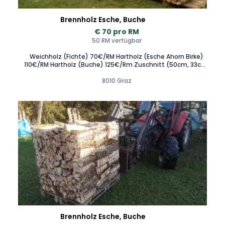
Brennholz Esche, Buche
€ 70 pro RM
50 RM verfügbar
Weichholz (Fichte) 70€/RM Hartholz (Esche Ahorn Birke)
110€/RM Hartholz (Buche) 125€/Rm Zuschnitt (50cm, 33cm,
25cm) möglich. Zustellung im Raum Krieglach Mitterdorf
St.Barbara Hönigsberg Wartberg Allerheiligen Mürzsteg
8010 Graz
Kapfenberg Kindberg Stanz Mürzzuschlag St.Marein Spital
am Semmering Graz Seiersberg Gleisdorf Lasnitzhöhe
Liebenau Andritz Stattegg Hartberg Rohrbach Pöllau
Waldbach Mönichwald Fischbach Birkfeld Anger Weiz
Trattenbach Gloggnitz Wr. Neustadt Neukirchen Traiskirchen
Guntramsdorf Baden Wien möglich. 0 6 6 4 1 5 9 4 6 0 0
Scheitholz Hartholz Weichholz Feuerholz Kaminholz
Brennholz Esche, Buche