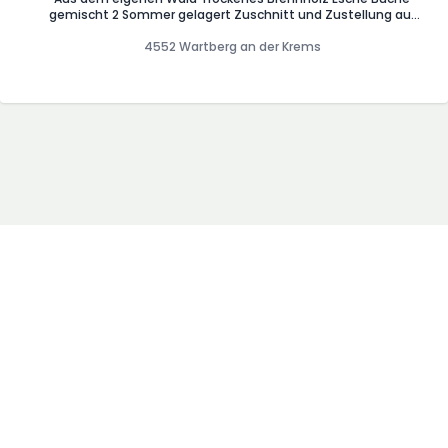
gemischt 2 Sommer gelagert Zuschnitt und Zustellung auf
anfrage und gegen Aufpreis möglich
4552 Wartberg an der Krems
AGB
Blog
Impressum
Presse