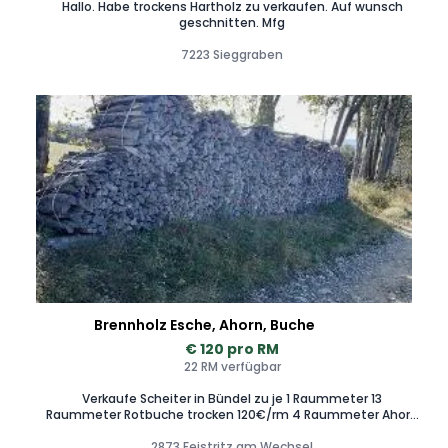
Hallo. Habe trockens Hartholz zu verkaufen. Auf wunsch
geschnitten. Mfg
7223 Sieggraben
Brennholz Esche, Ahorn, Buche
€ 120 pro RM
22 RM verfügbar
Verkaufe Scheiter in Bündel zu je 1 Raummeter 13
Raummeter Rotbuche trocken 120€/rm 4 Raummeter Ahorn
trocken 100€/rm 3 Raummeter Esche trocken 100€/rm 2
Raummeter Eiche trocken 100€/rm
2873 Feistritz am Wechsel