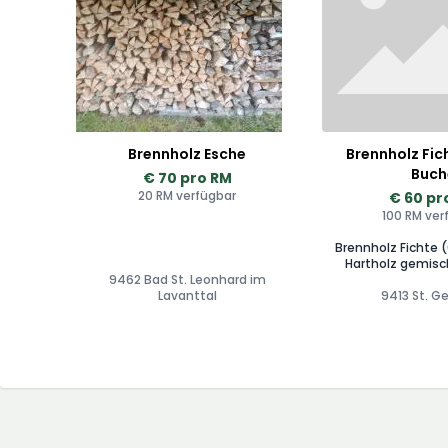
Brennholz Esche
Brennholz Fic
Buch
€ 70 pro RM
20 RM verfügbar
€ 60 pr
100 RM ver
Brennholz Fichte 
Hartholz gemisc
9462 Bad St. Leonhard im
Lavanttal
9413 St. G