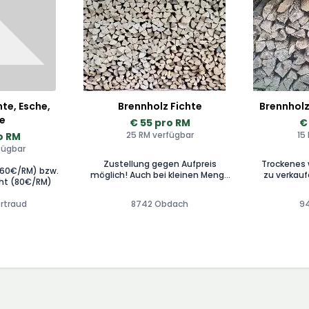
hte, Esche,
Brennholz Fichte
Brennholz 
e
€ 55 pro RM
€
25 RM verfügbar
15
o RM
fügbar
Zustellung gegen Aufpreis
Trockenes 
(60€/RM) bzw.
möglich! Auch bei kleinen Menge
zu verkaufen. Geschnit
ht (80€/RM)
1-3 RM möglich.
Zugeste
ertraud
8742 Obdach
94