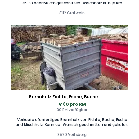
25 ,33 oder 50 cm geschnitten. Weichholz 80€ je Rm
Laubholzgemischt 115€ je Rm Esche 120€ je Rm Buche 125€
je Rm Auf Wunschlänge geschnitten . Die Preise beziehen
8112 Gratwein
sich auf Raummeter (Rm)und nicht auf Schüttraummeter
(SRm). 1Rm=1,4SRm Zustellung gegen Aufpreis möglich.
(Preis ist Kilometer abhängig) Wir verkaufen ausschließlich
Holz aus eigener Bewirtschaftung bzw von Wäldern aus
unmittelbarer Umgebung. Heimische Qualität und kurze
Transportwege sind uns ein besonderes Anliegen.
Brennholz Fichte, Esche, Buche
€ 80 pro RM
30 RM verfügbar
Verkaufe ofenfertiges Brennholz von Fichte, Buche, Esche
und Mischholz. Kann auf Wunsch geschnitten und geliefert
werden. Fichte 80€ Mischholz 100€ Buche und Esche 120€
Zuschlag schneiden 10€ pro RM Lieferung nach Vereinbarung
8570 Voitsberg