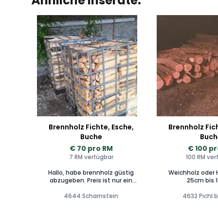
Ähnliche Inserate:
Brennholz Fichte, Esche,
Brennholz Fic
Buche
Buch
€ 70 pro RM
€ 100 p
7 RM verfügbar
100 RM ver
Hallo, habe brennholz güstig
Weichholz oder 
abzugeben. Preis ist nur ein
25cm bis 
ungefährer Richtwert bei fragen
4644 Scharnstein
gerne melden.
4632 Pichl 