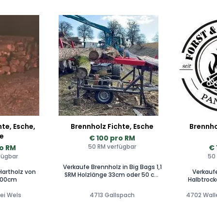
hte, Esche,
Brennholz Fichte, Esche
Brennho
e
€ 100 pro RM
50 RM verfügbar
ro RM
€ 
fügbar
50
Verkaufe Brennholz in Big Bags 1,1
Hartholz von
Verkauf
SRM Holzlänge 33cm oder 50 cm
100cm
Halbtrock
Esche und Fichte gemischt Es ist
Schütt
auch eine Zustellung möglich
bei Wels
4713 Gallspach
4702 Wall
Halbtrock
Schütt
Halbtroc