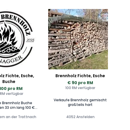
lz Fichte, Esche,
Brennholz Fichte, Esche
Buche
€ 90 pro RM
100 RM verfügbar
100 pro RM
 RM verfügbar
Verkaufe Brennholz gemischt
e Brennholz Buche
großteils hart
en 33 cm lang 100 €
raummeter Esche
ern an der Trattnach
en 33 cm lang 100 €
4052 Ansfelden
raummeter Fichte
ken 33 cm lang 75 €