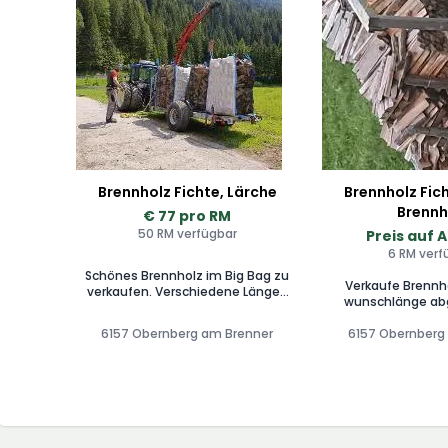
Brennholz Fichte, Lärche
Brennholz Fic
Brennh
€ 77 pro RM
50 RM verfügbar
Preis auf 
6 RM verf
Schönes Brennholz im Big Bag zu
Verkaufe Brennh
verkaufen. Verschiedene Längen
wunschlänge ab
möglich. Standard 33cm Lang Ab
werde
77€/Srm
6157 Obernberg am Brenner
6157 Obernberg