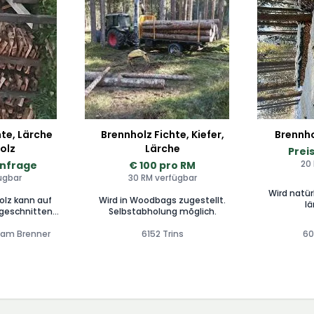
hte, Lärche
Brennholz Fichte, Kiefer,
Brennho
olz
Lärche
Prei
20
Anfrage
€ 100 pro RM
ügbar
30 RM verfügbar
Wird natü
olz kann auf
Wird in Woodbags zugestellt.
l
geschnitten
Selbstabholung mõglich.
n.
 am Brenner
6152 Trins
60