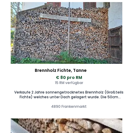
Brennholz Fichte, Tanne
€ 80 pro RM
15 RM verfügbar
Verkaufe 2 Jahre sonnengetrocknetes Brennholz (Großteils
Fichte) welches unter Dach gelagert wurde. Die 50cm
langen ofenfertige Scheite biete ich um 80€/RM
(Raummeter) an. Bei Abnahme über 2RM ist die Lieferung ca
4890 Frankenmarkt
15 km rund um Frankenmarkt möglich (Preis abhängig von
Entfernung ca €50). Das Holz ist in verschiedenen
Ausformungen/Preisen vorhanden welche in meine weiteren
Anzeigen für Sie ersichtlich sind. Bei Fragen kontaktieren Sie
mich bitte gerne. Sind Restmegen die ich heuer nicht mehr