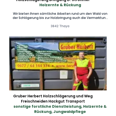
Holzernte & Rückung
Wir bieten Ihnen sämtliche Arbeiten rund um den Wald von
der Schlägerung bis zur Holzbringung auch die Vermarktung
kann übernommen werden. Von klein bis groß wir machen
alles für sie. Auch das Mulchen von Wegrändern bis zu einer
3842 Thaya
weite von 6Meter können übernommen werden Freu mich
auf ihre Anfrage
Gruber Herbert Holzschlägerung und Weg
Freischneiden Hackgut Transport
sonstige forstliche Dienstleistung, Holzernte &
Rückung, Jungwaldpflege