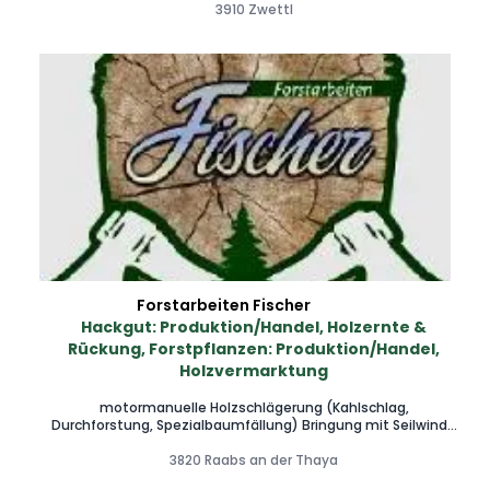
Grünschnitt und Strauchschnitt Baumschnitt Entsorgung
3910 Zwettl
Forstarbeiten Fischer
Hackgut: Produktion/Handel, Holzernte &
Rückung, Forstpflanzen: Produktion/Handel,
Holzvermarktung
motormanuelle Holzschlägerung (Kahlschlag,
Durchforstung, Spezialbaumfällung) Bringung mit Seilwinde
oder Forstanhänger Holzvermarktung oder Stockkauf
Hackguthandel Forstpflanzenverkauf gerne auch kleine
3820 Raabs an der Thaya
Aufträge