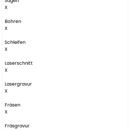
Sägen

X

Bohren

X

Schleifen

X

Laserschnitt

X

Lasergravur

X

Fräsen

X

Fräsgravur
