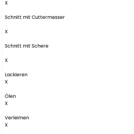
X

Schnitt mit Cuttermesser

X

Schnitt mit Schere

X

Lackieren

X

Ölen

X

Verleimen

X
