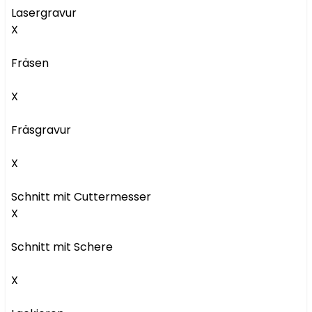
Lasergravur

X

Fräsen

X

Fräsgravur

X

Schnitt mit Cuttermesser

X

Schnitt mit Schere

X
