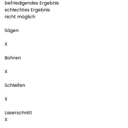
befriedigendes Ergebnis

schlechtes Ergebnis

nicht möglich

Sägen

X

Bohren

X

Schleifen

X

Laserschnitt

X
