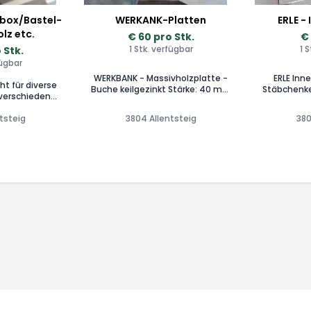
box/Bastel-
WERKANK-Platten
ERLE -
lz etc.
€ 60 pro Stk.
€ 
1 Stk. verfügbar
1 
 Stk.
fügbar
WERKBANK - Massivholzplatte -
ERLE Inn
ht für diverse
Buche keilgezinkt Stärke: 40 mm
Stäbchenkern Decklagen
 verschiedene
/ 25 mm Länge: 3000 mm Breite
gehob
620 mm / 1250 mm Preis/m²:
42x145x21
tsteig
ten
3804 Allentsteig
380
75,00€ - 40mm 60,00 € - 25mm
Preis/lfm: 15€ Pri
Erle/Eiche/Ahorn...etc.
Andere Holzarten auf Anfrage!
Zwischenv