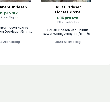
 Innentürfriesen
Haustürfriesen
Fichte/Lärche
15 pro Stk.
Stk. verfügbar
€ 15 pro Stk.
1 Stk. verfügbar
entürfriesen 42x145
Haustürfriesen Rift-Halbrift
 5mm -
145x75x2300/2200/1100/1000/900
elt/geschliffen
Mittellage: Stäbhenkern
00/2200/900/800 mm
4 Allentsteig
Decklagen. 10mm Rift-Halbrift
3804 Allentsteig
vatverkauf/
Privatverkauf/Zwischenverkauf
erkauf vorbehalten
vorbehalten Preis/lfm: Fichte
15,00€ Lärche: 20,00€