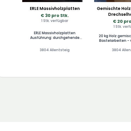
ERLE Massivholzplatten
Gemischte Holz
Drechselho
€ 30 pro Stk.
1 Stk. verfügbar
€ 20 pro
1 Stk. ver
ERLE Massivholzplatten
20 kg Holz gemisc
Ausführung: durchgehende
Bastelarbeiten -
Lamellen bzw. keilgezinkte
Abmessungen verschiedene
Lamellen, Oberfläche geschliffen
3804 Allentsteig
3804 Allen
holzar
Preis: ab 30€/m² (abhängig von
Buche/Esche/Birke/
stärke/Format + Qualität)
Stärken: 20/26/30 mm Längen:
1250/1650/2050 mm keilgezinkt:
3000 mm/4000/5000 mm
Breite: 1250 mm Privatverkauf!
Zwischenverkauf vorbehalten!