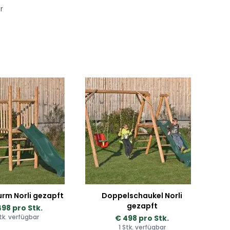
r
urm Norli gezapft
Doppelschaukel Norli
gezapft
498 pro Stk.
Stk. verfügbar
€ 498 pro Stk.
1 Stk. verfügbar