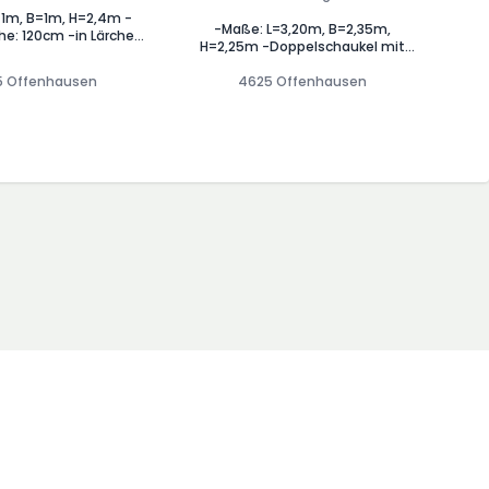
=1m, B=1m, H=2,4m -
-Maße: L=3,20m, B=2,35m,
e: 120cm -in Lärche
H=2,25m -Doppelschaukel mit
r Zapf-Verbindung, als
Rutschbock (Podesthöhe 120cm)
rter Bausatz -inkl.
5 Offenhausen
in Lärche mit stabiler Zapf-
4625 Offenhausen
gungsmaterial und
Verbindung, als vormontierter
Bauplan
Bausatz -inkl.
Befestigungsmaterial