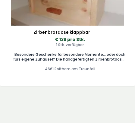
Zirbenbrotdose klappbar
€ 139 pro Stk.
1 Stk. verfügbar
Besondere Geschenke für besondere Momente... oder doch
fürs eigene Zuhause!? Die handgefertigten Zirbenbrotdosen
von MARTINS Drechsler-Handwerk werden in verschieden
Varianten gefertigt (rund, eckig mit Deckel, klappbar). Größe
4661 Roitham am Traunfall
ca 40x28x24cm Jedes Stück ein Unikat Infos: www.drechsler-
handwerk.at