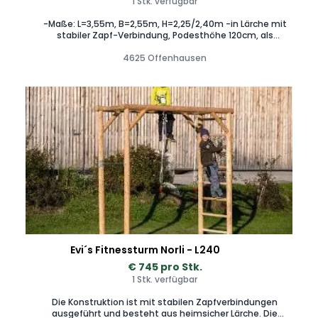
1 Stk. verfügbar
-Maße: L=3,55m, B=2,55m, H=2,25/2,40m -in Lärche mit
stabiler Zapf-Verbindung, Podesthöhe 120cm, als
vormontierter Bausatz (ohne Behang, ohne Rutsche) -inkl.
Befestigungsmaterial
4625 Offenhausen
Evi´s Fitnessturm Norli - L240
€ 745 pro Stk.
1 Stk. verfügbar
Die Konstruktion ist mit stabilen Zapfverbindungen
ausgeführt und besteht aus heimsicher Lärche. Die