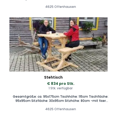
Sprossen sind kernfreie Eschensprossen. Mit dem Starter
können Sie alle wichtigen Übungen durch einfachen
4625 Offenhausen
Gerätewechsel auf kleinstem Platz (Grundfläche
240x100cm) durchführen.
Stehtisch
€ 834 pro Stk.
1 Stk. verfügbar
Gesamtgröße: ca. 95x175cm Tischhöhe: 115cm Tischfläche:
95x95cm Sitzfläche: 30x95cm Sitzhöhe: 80cm -mit fixer
Sitzmöglichkeit und Meterabstand -Gefertigt in Lärche
natur. -Bietet 4 fixe Sitzplätze -inkl. Fußraster
4625 Offenhausen