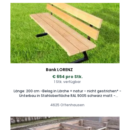
Bank LORENZ
€ 654 pro Stk.
1 Stk. verfügbar
Länge: 200 cm -Belag in Lärche = natur – nicht gestrichen* -
Unterbau in Stahloberfläche RAL 9005 schwarz matt -
pulverbeschichtet oder lackiert -massive Bauweise -fertig
zusammengebaut *Lärche enthält Harzgallen - Harzaustritt
4625 Offenhausen
kommt vor