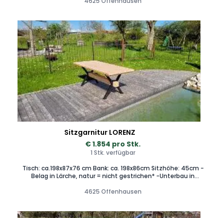
Tisch geschoben werden können.
4625 Offenhausen
Sitzgarnitur LORENZ
€ 1.854 pro Stk.
1 Stk. verfügbar
Tisch: ca.198x87x76 cm Bank: ca. 198x86cm Sitzhöhe: 45cm -
Belag in Lärche, natur = nicht gestrichen* -Unterbau in
Stahloberfläche RAL 9005 -schwarz matt –
pulverbeschichtet -massive Bauweise -fertig
4625 Offenhausen
zusammengebaut