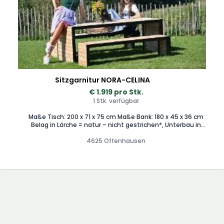
Sitzgarnitur NORA-CELINA
€ 1.919 pro Stk.
1 Stk. verfügbar
Maße Tisch: 200 x 71 x 75 cm Maße Bank: 180 x 45 x 36 cm
Belag in Lärche = natur – nicht gestrichen*, Unterbau in
Stahloberfläche RAL 9005 schwarz matt -
pulverbeschichtet, fertig zusammengebaut, Garnitur (1
4625 Offenhausen
Tisch und 2 Bänke ohne Lehne).