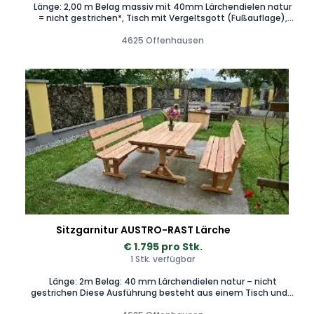
Länge: 2,00 m Belag massiv mit 40mm Lärchendielen natur
= nicht gestrichen*, Tisch mit Vergeltsgott (Fußauflage),
Sitzgarnitur Tisch mit zwei Bänken L=200cm, Untergestell in
Lärche, Tisch- und Sitzfläche in Lärche
4625 Offenhausen
Sitzgarnitur AUSTRO-RAST Lärche
€ 1.795 pro Stk.
1 Stk. verfügbar
Länge: 2m Belag: 40 mm Lärchendielen natur – nicht
gestrichen Diese Ausführung besteht aus einem Tisch und 2
Bänken mit einer geschwungenen Sitzfläche, die unter den