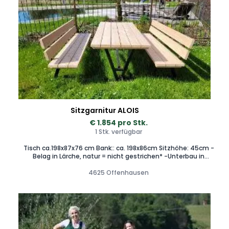
Sitzgarnitur ALOIS
€ 1.854 pro Stk.
1 Stk. verfügbar
Tisch ca.198x87x76 cm Bank:: ca. 198x86cm Sitzhöhe: 45cm -
Belag in Lärche, natur = nicht gestrichen* -Unterbau in
Stahloberfläche RAL 9005 schwarz matt -pulverbeschichtet
-leichtere stabile Bauweise -fertig zusammengebaut -
4625 Offenhausen
Tisch mit Vergeltsgott (Fußauflage) -Garnitur -1 Tisch und 2
Bänke mit Lehne