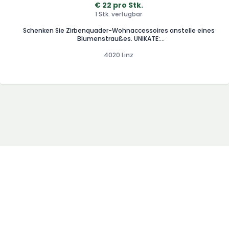
€ 22 pro Stk.
1 Stk. verfügbar
Schenken Sie Zirbenquader-Wohnaccessoires anstelle eines
Blumenstraußes. UNIKATE:
Vase/Teelichthalter/Fotoaufsteller. Luxus für ihre Sinne:
Ästhetik & ätherische Öle.
4020 Linz
Handgeschnitzt/gebürstet/INDIVIDUALISIERBARER TEXT. 100%
Zirbe Vollholz. 100% handgefertigt. € 22,- / € 27,-.
www.anita-krenn.at