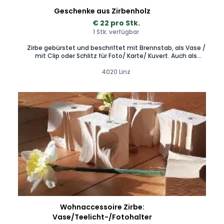
Geschenke aus Zirbenholz
€ 22 pro Stk.
1 Stk. verfügbar
Zirbe gebürstet und beschriftet mit Brennstab, als Vase /
mit Clip oder Schlitz für Foto/ Karte/ Kuvert. Auch als
Geldgeschenk für besondere Anlässe: Ps. i love you
Goldschatz Lieblingsmensch ... Gerne individualisierbar.
4020 Linz
Wohnaccessoire Zirbe:
Vase/Teelicht-/Fotohalter