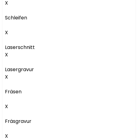
X

Schleifen

X

Laserschnitt

X

Lasergravur

X

Fräsen

X

Fräsgravur

X
