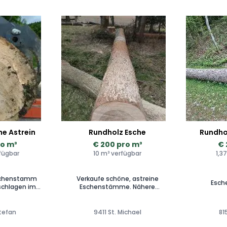
he Astrein
Rundholz Esche
Rundhol
ro m³
€ 200 pro m³
€ 
rfügbar
10 m³ verfügbar
1,3
Eschenstamm
Verkaufe schöne, astreine
Esch
chlagen im
Eschenstämme. Nähere
r nähere Infos
Auskunft bei Anfrage.
lden.
Stefan
9411 St. Michael
81