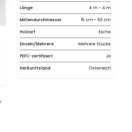
Länge
4 m - 4 m
Mittendurchmesser
15 cm - 50 cm
Holzart
Esche
Einzeln/Mehrere
Mehrere Stücke
PEFC-zertifiziert
Ja
Herkunftsland
Österreich
r