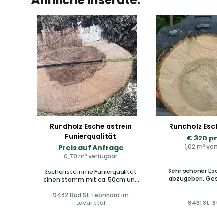
Ähnliche Inserate:
Rundholz Esche astrein
Rundholz Esc
Funierqualität
€ 320 p
1,02 m³ ve
Preis auf Anfrage
0,79 m³ verfügbar
Sehr schöner 
Eschenstämme Funierqualität
abzugeben. Ges
einen stamm mit ca. 50cm und
1.Quartal 2025. Fü
8m astfrei und einen mit 60cm
gerne me
9462 Bad St. Leonhard im
und 4m lang Astfrei
Lavanttal
9431 St. 