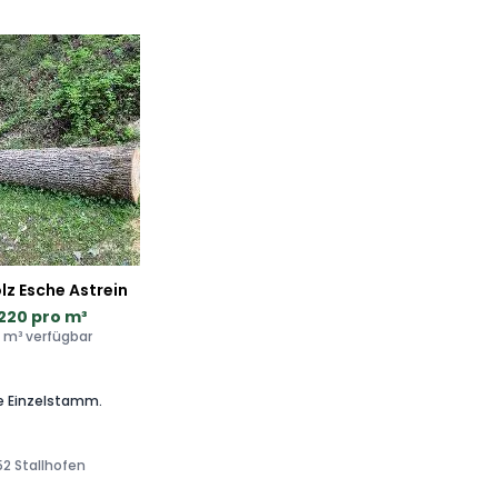
z Esche Astrein
220 pro m³
7 m³ verfügbar
e Einzelstamm.
52 Stallhofen