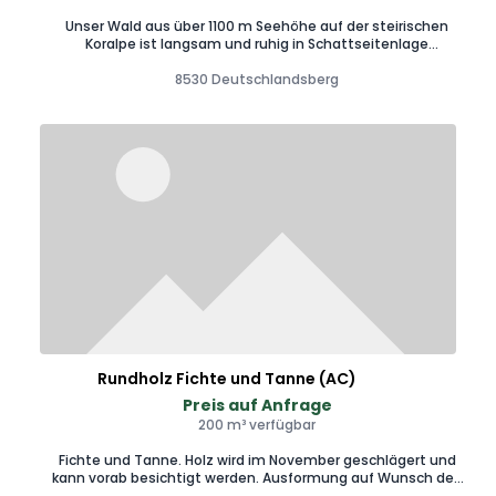
Unser Wald aus über 1100 m Seehöhe auf der steirischen
Koralpe ist langsam und ruhig in Schattseitenlage
gewachsen. Die meisten Bäume sind über 200 Jahre alt und
eignen sich ideal für Holzbauten aller Art Rundholzblockbau.
8530 Deutschlandsberg
Nach Wunsch achten wir bei der Ernte gerne auch auf die
Mondphase/ Jahreszeit.
Rundholz Fichte und Tanne (AC)
Preis auf Anfrage
200 m³ verfügbar
Fichte und Tanne. Holz wird im November geschlägert und
kann vorab besichtigt werden. Ausformung auf Wunsch des
Kunden möglich.