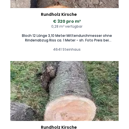
Rundholz Kirsche
€ 320 pro m³
0,28 m³ verfügbar
Bloch 12 Länge 3,10 Meter Mittendurchmesser ohne
Rindenabzug Riss ca. 1 Meter - sh. Foto Preis bei
Mehrabnahme vor Ort verhandelbar Selbstabholung in 4600
Thalheim bei Wels - Unterstützung beim Aufladen möglich
4641 Steinhaus
Zustellung auf Anfrage
Rundholz Kirsche