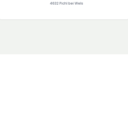
4632 Pichl bei Wels
AGB
Blog
Impressum
Presse
Datenschutz
Sitemap