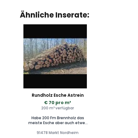
Ähnliche Inserate:
Rundholz Esche Astrein
€ 70 pro m³
200 m³ verfügbar
Habe 200 Fm Brennholz das
meiste Esche aber auch etwes
Buche und Eiche dabei zu
verkaufen. Ist aus dem Einschlag
91478 Markt Nordheim
2025/2026