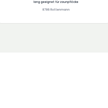
lang geeignet für zaunpflöcke
8786 Rottenmann
AGB
Blog
Impressum
Presse