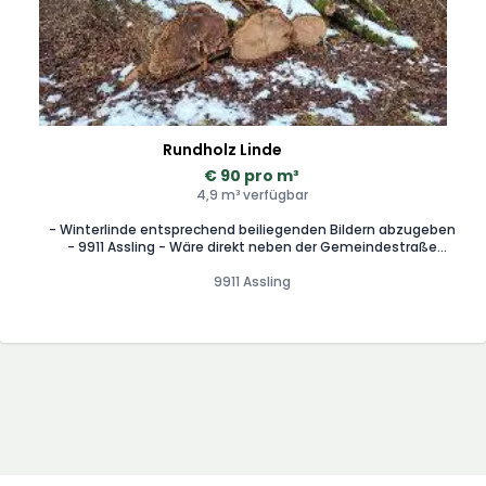
Rundholz Linde
€ 90 pro m³
4,9 m³ verfügbar
- Winterlinde entsprechend beiliegenden Bildern abzugeben
- 9911 Assling - Wäre direkt neben der Gemeindestraße
aufzuladen - Erlös zugunsten des Sozialfond der Gemeinde
9911 Assling
Assling