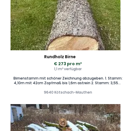
Rundholz Birne
€ 273 pro m³
1,1 m³ verfügbar
Birnenstamm mit schöner Zeichnung abzugeben. 1. Stamm:
4,10m mit 42cm Zopfmaß bis 1,6m astrein 2. Stamm: 3,55m
mit 32 cm Zopfmaß
9640 Kötschach-Mauthen