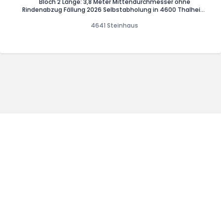
Bloch 2 Länge: 3,8 Meter Mittendurchmesser ohne
Rindenabzug Fällung 2026 Selbstabholung in 4600 Thalheim
bei Wels Unterstützung beim Aufladen möglich
4641 Steinhaus
AGB
Blog
Impressum