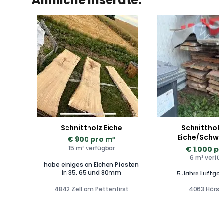
Ähnliche Inserate:
Schnittholz Eiche
Schnitthol
Eiche/Schw
€ 900 pro m³
15 m³ verfügbar
€ 1.000 
6 m³ verf
habe einiges an Eichen Pfosten
in 35, 65 und 80mm
5 Jahre Luftg
4842 Zell am Pettenfirst
4063 Hörs