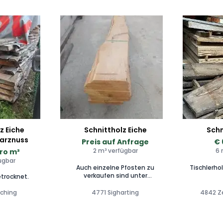
z Eiche
Schnittholz Eiche
Schn
arznuss
Preis auf Anfrage
€ 
2 m³ verfügbar
6 
pro m³
ügbar
Auch einzelne Pfosten zu
Tischlerho
verkaufen sind unter
etrocknet.
Sonnenschutz aufgerichtet
ching
4771 Sigharting
4842 Ze