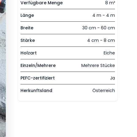
Verfügbare Menge
8 m³
Länge
4 m - 4 m
Breite
30 cm - 60 cm
Stärke
4 cm - 8 cm
Holzart
Eiche
Einzeln/Mehrere
Mehrere Stücke
PEFC-zertifiziert
Ja
Herkunftsland
Österreich