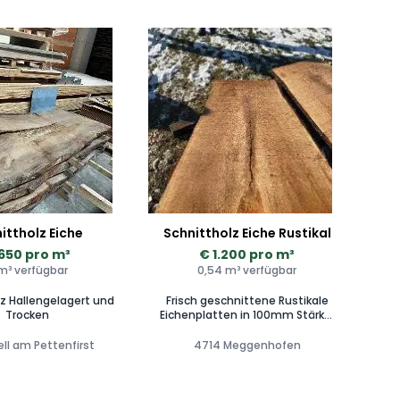
ittholz Eiche
Schnittholz Eiche Rustikal
650 pro m³
€ 1.200 pro m³
m³ verfügbar
0,54 m³ verfügbar
lz Hallengelagert und
Frisch geschnittene Rustikale
Trocken
Eichenplatten in 100mm Stärke.
3stk Verfügbar
ll am Pettenfirst
4714 Meggenhofen