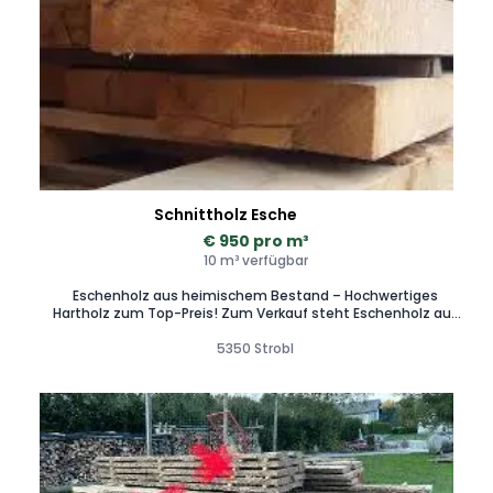
Schnittholz Esche
€ 950 pro m³
10 m³ verfügbar
Eschenholz aus heimischem Bestand – Hochwertiges
Hartholz zum Top-Preis! Zum Verkauf steht Eschenholz aus
regionalem Bestand – sorgfältig selbst eingeschnitten und
luftgetrocknet. Details: - Verfügbar als rustikale, astige Ware
5350 Strobl
sowie auch astrein - bei Erfordernis an den Stirnseiten
geklammert - Verschiedene Stärken und Längen verfügbar -
Sauber gelagert und schonend luftgetrocknet Ideal
geeignet für: Tische, Möbelbau, Innenausbau, Treppen,
Sportgeräte und hochwertige Designprojekte. Sonstiges: -
Besichtigung jederzeit nach Absprache möglich - Abgabe
auch einzelner Stücke - Verkauf solange der Vorrat reicht
Robustes und zugleich edles Holz in absoluter Top-Qualität