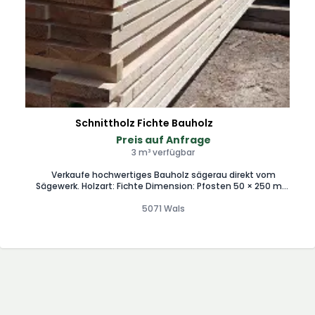
Dimensionen auf Anfrage. Bei Interesse oder Fragen einfach
kurz melden! Besichtigung nach Absprache gerne möglich.
0664/9584681
Schnittholz Fichte Bauholz
Preis auf Anfrage
3 m³ verfügbar
Verkaufe hochwertiges Bauholz sägerau direkt vom
Sägewerk. Holzart: Fichte Dimension: Pfosten 50 × 250 mm
Längen: 4 m & 5 m • Auch Kleinmengen und Einzelabnahme
möglich • Regional aus Wals bei Salzburg • Lagerware •
5071 Wals
Zuschnitt auf Wunsch möglich Preis ab € 20,40/m² inkl. USt.
(bei Paketabnahme). Preise für kleinere Mengen gerne auf
Anfrage. Jetzt unverbindlich anfragen und Angebot
einholen. Gerne auch per WhatsApp. 0664/9584681