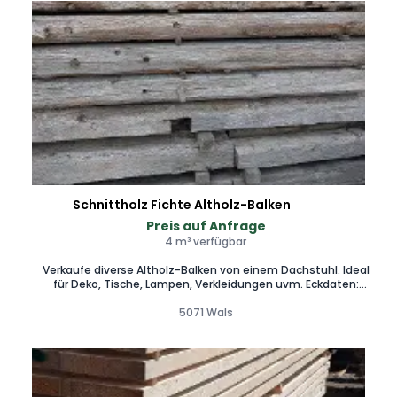
Schnittholz Fichte Altholz-Balken
Preis auf Anfrage
4 m³ verfügbar
Verkaufe diverse Altholz-Balken von einem Dachstuhl. Ideal
für Deko, Tische, Lampen, Verkleidungen uvm. Eckdaten:
Längen: ca. 1 Meter bis 4 Meter. Dimensionen: Verschiedene
Querschnitte vorhanden. Abnahme: Einzelabnahme oder
5071 Wals
Abnahme von Klein/Gesamtpaketen möglich. Gegen
Aufpreis ist es auch möglich mittels Blockbandsäge die
Balken auf das Wunschmaß aufzutrennen und in der Länge
zu Kappen. Preis: Ab 15,– € pro Laufmeter (Richtpreis gilt z. B.
für Balken in der Dimension 10 x 10 cm). Stärkere