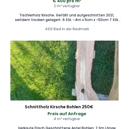
€ 400 pro m³
2 m³ verfügbar
Tischlerholz Kirsche. Gefällt und aufgeschnitten 2021,
seitdem trocken gelagert. 6 Stk. ~4m x 5cm x ~50cm 7 Stk.
unregelmäßiger Wuchs 7cm dick. Astrein, gerade und
4312 Ried in der Riedmark
entrindet.
Schnittholz Kirsche Bohlen 250€
Preis auf Anfrage
4 m³ verfügbar
Verkaufe Frisch Geschnittene Apfel Bohlen. 2,3m Länge