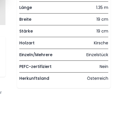
Länge
1.35 m
Breite
19 cm
Stärke
19 cm
Holzart
Kirsche
Einzeln/Mehrere
Einzelstück
PEFC-zertifiziert
Nein
Herkunftsland
Österreich
r