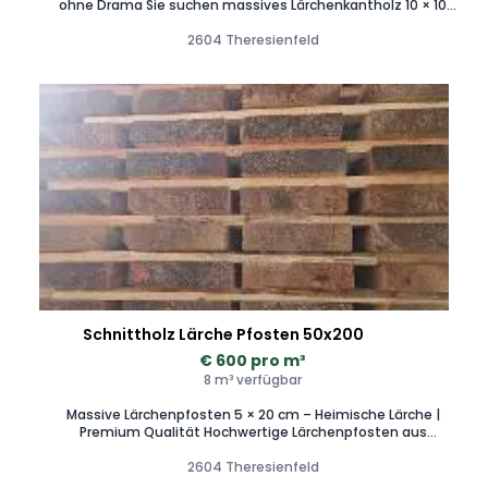
ohne Drama Sie suchen massives Lärchenkantholz 10 × 10
cm für Projekte, die nicht nach zwei Wintern aufgeben?
Dann sind Sie hier richtig. Unsere heimische Lärche ist von
2604 Theresienfeld
Natur aus robust, witterungsbeständig und perfekt für
Zäune, Konstruktionen, Carports, Pergolen oder größere
Bauprojekte. Kurz gesagt: Holz, das arbeitet – aber nicht
gegen Sie. ✔ Heimische Lärche ✔ Stabil und langlebig im
Außenbereich ✔ Dimension 10 × 10 cm ✔ Ideal für
Handwerker, Bauunternehmen und Großabnehmer
Großkunden willkommen – wenn Sie mehr brauchen als „ein
paar Stück“, reden wir gerne über größere Mengen.
Qualitätsholz statt Baumarkt-Überraschungen. Jetzt
sichern, bevor es andere tun.
Schnittholz Lärche Pfosten 50x200
€ 600 pro m³
8 m³ verfügbar
Massive Lärchenpfosten 5 × 20 cm – Heimische Lärche |
Premium Qualität Hochwertige Lärchenpfosten aus
heimischer Lärche – besonders langlebig,
witterungsbeständig und ideal für den Außenbereich.
2604 Theresienfeld
Perfekt geeignet für Zäune, Pergolen, Carports, Sichtschutz