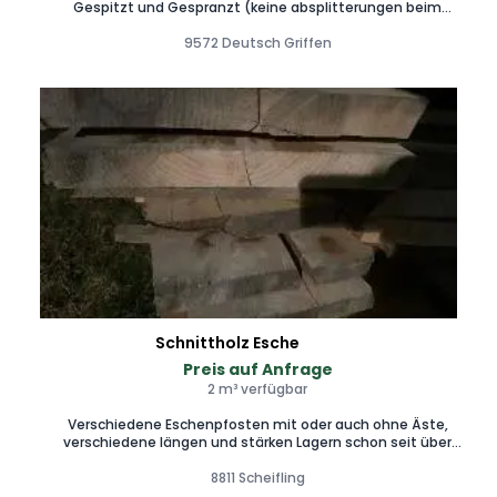
Gespitzt und Gespranzt (keine absplitterungen beim
einschlagen) verkauft wird Bund gemischt halb rund und
geviertelt (Stück 3.40€)
9572 Deutsch Griffen
Schnittholz Esche
Preis auf Anfrage
2 m³ verfügbar
Verschiedene Eschenpfosten mit oder auch ohne Äste,
verschiedene längen und stärken Lagern schon seit über
4jahren im stadl
8811 Scheifling