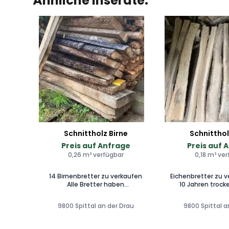
Ähnliche Inserate:
Schnittholz Birne
Schnitthol
Preis auf Anfrage
Preis auf 
0,26 m³ verfügbar
0,18 m³ ve
14 Birnenbretter zu verkaufen
Eichenbretter zu 
Alle Bretter haben
10 Jahren trock
unterschiedliche Maße – einige
verschiedene Maß
etwas kürzer, andere länger, aber
Möbelbau, Han
9800 Spittal an der Drau
9800 Spittal a
ähnlich geschnitten. Alle Bretter
kreative Projekte. 📍 Abholung im
wurden trocken gelagert. Ideal
Bezirk Spittal an d
für Holzhandwerk, Möbelbau oder
auf Anfrag