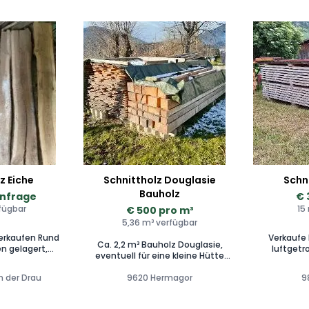
z Eiche
Schnittholz Douglasie
Schn
Bauholz
Anfrage
€ 
rfügbar
15
€ 500 pro m³
5,36 m³ verfügbar
verkaufen Rund
Verkaufe 
Ca. 2,2 m³ Bauholz Douglasie,
en gelagert,
luftgetr
eventuell für eine kleine Hütte
e. Ideal für
Rauschal
ausreichend. Ca. 3,16 m³ Bretter
dwerk oder
Kanter 10*10
n der Drau
Douglasie / Lärche gemischt (ca.
9620 Hermagor
9
50% zu 50%). Bitte
er Drau 💶 Preis
ausschließlich um telefonische
e / VB