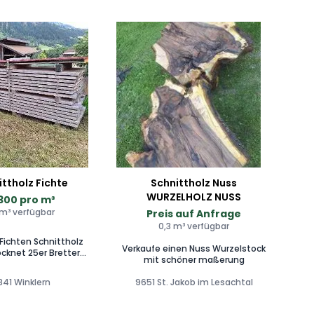
ittholz Fichte
Schnittholz Nuss
WURZELHOLZ NUSS
300 pro m³
 m³ verfügbar
Preis auf Anfrage
0,3 m³ verfügbar
Fichten Schnittholz
Verkaufe einen Nuss Wurzelstock
ocknet 25er Bretter
mit schöner maßerung
ung, 50er Pfosten,
, Sparren 12*16, Latten
841 Winklern
9651 St. Jakob im Lesachtal
5*8