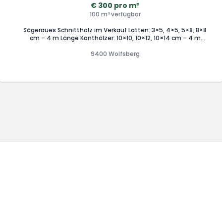
€ 300 pro m³
100 m³ verfügbar
Sägeraues Schnittholz im Verkauf Latten: 3×5, 4×5, 5×8, 8×8
cm – 4 m Länge Kanthölzer: 10×10, 10×12, 10×14 cm – 4 m
Länge Bretter: 2,4×16, 2,4×20, 3×16, 3×25, 3×28 cm – 4 m
Länge Pfosten: 4×25, 5×15, 5×30 cm – 4 m Länge Schnitt
9400 Wolfsberg
nach Maß möglich – Vorbestellungen für die nächste Saison
werden gerne angenommen. Preis abhängig von Qualität
und Abnahmemenge. Bitte nur über WhatsApp melden.