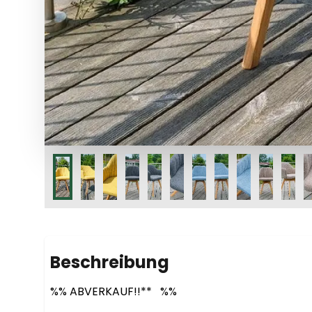
Beschreibung
%% ABVERKAUF!!**   %%
