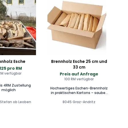
nnholz Esche
Brennholz Esche 25 cm und
33 cm
125 pro RM
RM verfügbar
Preis auf Anfrage
100 RM verfügbar
is 4RM Zustellung
Hochwertiges Eschen-Brennholz
möglich
in praktischen Kartons – sauber,
trocken und sofort einsatzbereit.
. Stefan ob Leoben
Erhältlich in 25 cm und 33 cm
8045 Graz-Andritz
Scheitlänge, ideal für Kamin,
Ofen oder Feuerschale. ✅ Ihre
Vorteile auf einen Blick:
Ofenfertig & trocken – sofort
verwendbar Sauber verpackt im