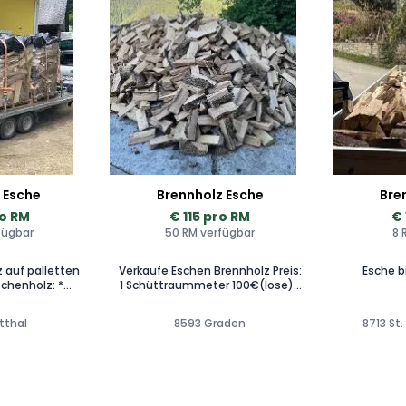
 Esche
Brennholz Esche
Bre
ro RM
€ 115 pro RM
€ 
fügbar
50 RM verfügbar
8 
 auf palletten
Verkaufe Eschen Brennholz Preis:
Esche b
1 Schüttraummeter 100€(lose) 1
Bündel (1,1 RM)
Raummeter 120€(geschlichtet)
Zustellung Bezirk Voitsberg
tthal
8593 Graden
8713 St
 verschiedene
gegen Aufpreis möglich
33cm, 50cm
auf Anfrage)
.4 Srm = 1Rm *
cm: 120€ * 25
Vorbestellung