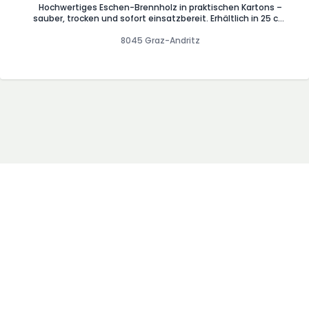
Hochwertiges Eschen-Brennholz in praktischen Kartons –
sauber, trocken und sofort einsatzbereit. Erhältlich in 25 cm
und 33 cm Scheitlänge, ideal für Kamin, Ofen oder
Feuerschale. ✅ Ihre Vorteile auf einen Blick: Ofenfertig &
8045 Graz-Andritz
trocken – sofort verwendbar Sauber verpackt im Karton –
kein Schmutz, einfache Lagerung Gleichmäßige Scheite –
optimale Verbrennung Hoher Heizwert (Esche) – lange
Brenndauer Leicht zu transportieren – ideal für Haushalt,
Gastronomie & Freizeit 🔥 Vielseitig einsetzbar: Perfekt
geeignet für: Kamin & Kachelofen Holzöfen & Heizöfen Grill &
Smoker Feuerschale & Lagerfeuer Camping & Outdoor 👉
Praktisch, sauber und jederzeit griffbereit – Brennholz in
Premiumqualität Esche 25 cm € 15,-/Karton Esche 33 cm €
14,-/Karton
AGB
Blog
Impressum