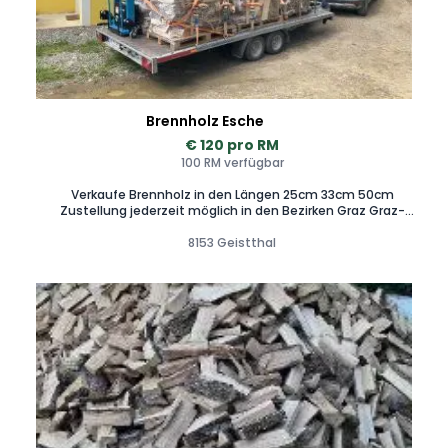
Holzbündel. Zustellung sowie auch Abholung ab Hof ist
jederzeit möglich! Genauere Informationen auf Anfrage.
Kontaktieren Sie mich gerne für Bestellungen oder auch für
weitere Informationen Bin jederzeit erreichbar
Brennholz Esche
€ 120 pro RM
100 RM verfügbar
Verkaufe Brennholz in den Längen 25cm 33cm 50cm
Zustellung jederzeit möglich in den Bezirken Graz Graz-
Umgebung Voitsberg Bruch
8153 Geistthal