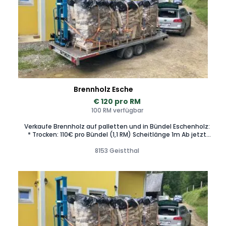
Brennholz Esche
€ 120 pro RM
100 RM verfügbar
Verkaufe Brennholz auf palletten und in Bündel Eschenholz:
* Trocken: 110€ pro Bündel (1,1 RM) Scheitlänge 1m Ab jetzt
auch zugeschnitten In verschiedene Längen: 25cm, 33cm,
50cm (Andere Längen auf Anfrage) Hartholz-Esche =1.4 Srm
8153 Geistthal
= 1Rm * 50 cm: 120€ * 33 cm: 120€ * 25 cm: 130€ nur auf
Vorbestellung Weichholz- Fichte * 50 cm : 70€ * 33 cm : 70€
* 25 cm : 80€ nur auf Vorbestellung Das geschnittene Holz
wird auf Paletten geliefert : Daher kein lästiges Holzstapeln
mehr erforderlich! Es kann beim Abladen mittels Hubwagen
dort hingestellt werden, wo Sie es gerne hätten, solange der
Boden befestigt ist (Pflastersteine/Asphalt/Beton) · 1,4
Schüttraummeter pro Palette = 1 Raummeter pro Palette,
das heißt auf jeder Palette ist gleich viel Inhalt wie in einem