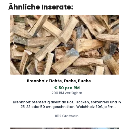
Ähnliche Inserate:
Brennholz Fichte, Esche, Buche
€ 80 pro RM
200 RM verfügbar
Brennholz ofenfertig direkt ab Hof. Trocken, sortenrein und in
25 ,33 oder 50 cm geschnitten. Weichholz 80€ je Rm
Laubholzgemischt 115€ je Rm Esche 120€ je Rm Buche 125€
je Rm Auf Wunschlänge geschnitten . Die Preise beziehen
8112 Gratwein
sich auf Raummeter (Rm)und nicht auf Schüttraummeter
(SRm). 1Rm=1,4SRm Zustellung gegen Aufpreis möglich.