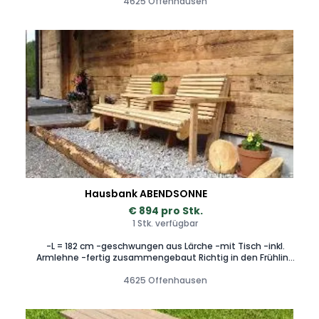
4625 Offenhausen
möglich
Hausbank ABENDSONNE
€ 894 pro Stk.
1 Stk. verfügbar
-L = 182 cm -geschwungen aus Lärche -mit Tisch -inkl.
Armlehne -fertig zusammengebaut Richtig in den Frühling
starten mit den passenden Gartenmöbeln. Gartenbänke
sind Entspannungsorte und Treffpunkte zugleich.
4625 Offenhausen