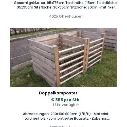
Gesamtgröße: ca. 95x175cm Tischhöhe: 115cm Tischfläche:
95x95cm Sitzfläche: 30x95cm Sitzhöhe: 80cm -mit fixer
Sitzmöglichkeit und Meterabstand -Gefertigt in Lärche
natur. -Bietet 4 fixe Sitzplätze -inkl. Fußraster
4625 Offenhausen
Doppelkomposter
€ 895 pro Stk.
1 Stk. verfügbar
Abmessungen: 200x100x100cm (L/B/H) -Material:
Lärchenholz -vormontierter Bausatz -Zubehör:
Kompostereisen, Befestigungsmaterial -Sondergrößen