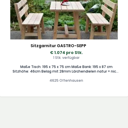
Sitzgarnitur GASTRO-SEPP
€ 1.074 pro Stk.
1 Stk. verfügbar
Maße Tisch: 195 x 75 x 75 cm Maße Bank: 195 x 87 cm
Sitzhöhe: 46cm Belag mit 28mm Lärchendielen natur = nicht
gestrichen*, Tisch mit Vergeltsgott (Fußauflage), leichte
Bauweise - fertig zusammengebaut, Garnitur (1 Tisch und 2
4625 Offenhausen
Bänke mit Lehne)