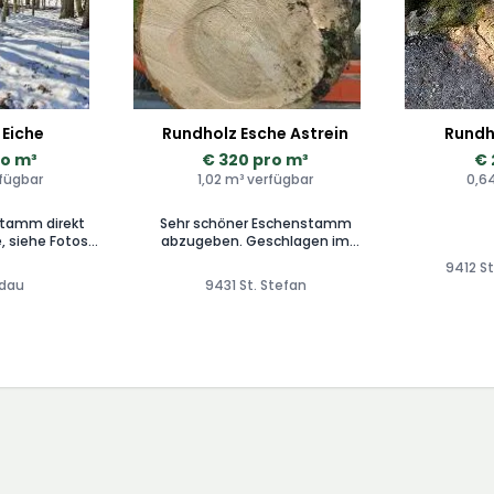
 Eiche
Rundholz Esche Astrein
Rundh
ro m³
€ 320 pro m³
€ 
rfügbar
1,02 m³ verfügbar
0,6
stamm direkt
Sehr schöner Eschenstamm
, siehe Fotos.
abzugeben. Geschlagen im
ne melden.
1.Quartal 2025. Für nähere Infos
9412 S
gerne melden.
ldau
9431 St. Stefan