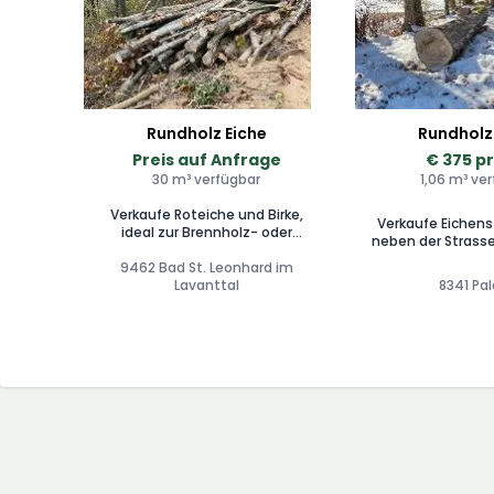
Rundholz Eiche
Rundholz
Preis auf Anfrage
€ 375 p
30 m³ verfügbar
1,06 m³ ve
Verkaufe Roteiche und Birke,
Verkaufe Eichen
ideal zur Brennholz- oder
neben der Strasse
Hackgut-Herstellung.
Bei Fragen ger
9462 Bad St. Leonhard im
Lavanttal
8341 Pa