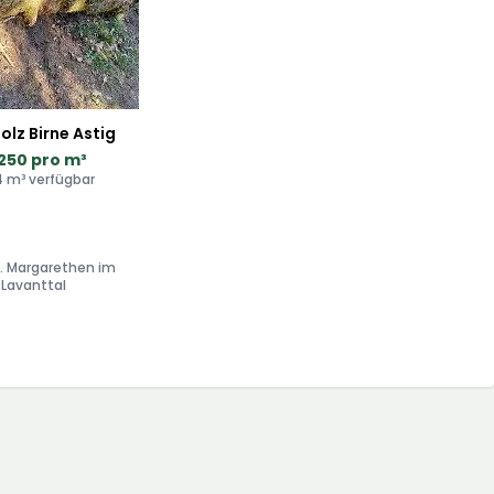
olz Birne Astig
250 pro m³
4 m³ verfügbar
t. Margarethen im
Lavanttal